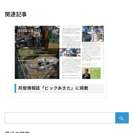
ビ
ゲ
関連記事
ー
2019年6月21日
シ
ョ
ン
月間情報誌「ビックあきた」に掲載
検
索：